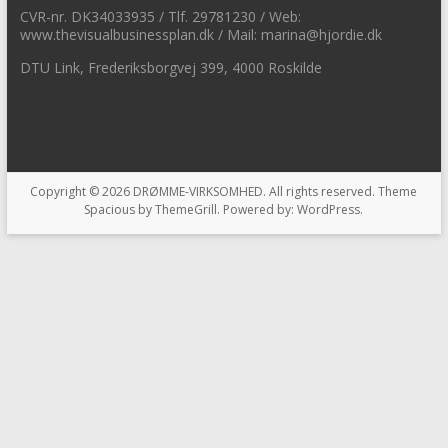
CVR-nr. DK34033935 / Tlf. 29781230 / Web:
www.thevisualbusinessplan.dk / Mail: marina@hjordie.dk
DTU Link, Frederiksborgvej 399, 4000 Roskilde
Copyright © 2026
DRØMME-VIRKSOMHED
. All rights reserved. Theme
Spacious
by ThemeGrill. Powered by:
WordPress
.