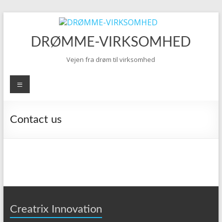
Skip
to
content
DRØMME-VIRKSOMHED
Vejen fra drøm til virksomhed
Menu
Contact us
Creatrix Innovation