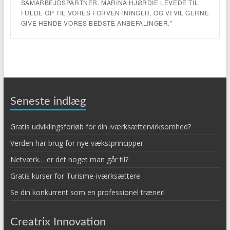
SAMARBEJDSPARTNER. MARINA HJØRDIE LEVEDE TIL
FULDE OP TIL VORES FORVENTNINGER, OG VI VIL GERNE
GIVE HENDE VORES BEDSTE ANBEFALINGER.”
Seneste indlæg
Gratis udviklingsforløb for din iværksættervirksomhed?
Verden har brug for nye vækstprincipper
Netværk… er det noget man går til?
Gratis kurser for Turisme-iværksættere
Se din konkurrent som en professionel træner!
Creatrix Innovation