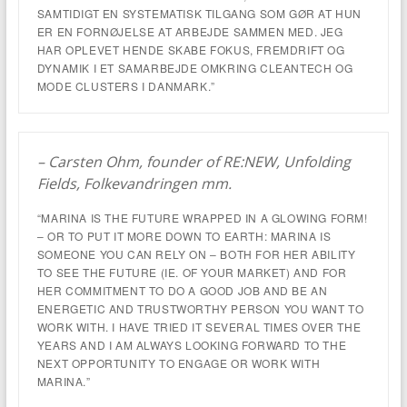
SAMTIDIGT EN SYSTEMATISK TILGANG SOM GØR AT HUN
ER EN FORNØJELSE AT ARBEJDE SAMMEN MED. JEG
HAR OPLEVET HENDE SKABE FOKUS, FREMDRIFT OG
DYNAMIK I ET SAMARBEJDE OMKRING CLEANTECH OG
MODE CLUSTERS I DANMARK.”
– Carsten Ohm, founder of RE:NEW, Unfolding
Fields, Folkevandringen mm.
“MARINA IS THE FUTURE WRAPPED IN A GLOWING FORM!
– OR TO PUT IT MORE DOWN TO EARTH: MARINA IS
SOMEONE YOU CAN RELY ON – BOTH FOR HER ABILITY
TO SEE THE FUTURE (IE. OF YOUR MARKET) AND FOR
HER COMMITMENT TO DO A GOOD JOB AND BE AN
ENERGETIC AND TRUSTWORTHY PERSON YOU WANT TO
WORK WITH. I HAVE TRIED IT SEVERAL TIMES OVER THE
YEARS AND I AM ALWAYS LOOKING FORWARD TO THE
NEXT OPPORTUNITY TO ENGAGE OR WORK WITH
MARINA.”