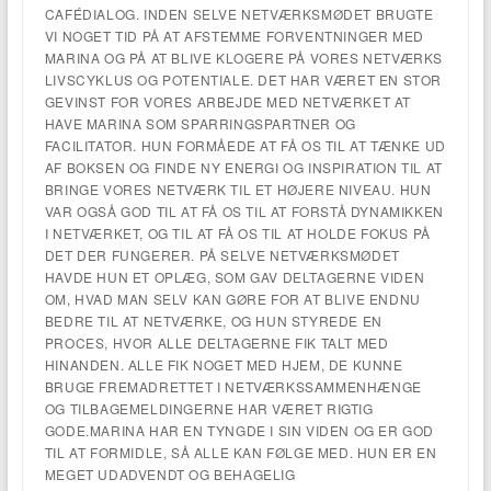
CAFÉDIALOG. INDEN SELVE NETVÆRKSMØDET BRUGTE
VI NOGET TID PÅ AT AFSTEMME FORVENTNINGER MED
MARINA OG PÅ AT BLIVE KLOGERE PÅ VORES NETVÆRKS
LIVSCYKLUS OG POTENTIALE. DET HAR VÆRET EN STOR
GEVINST FOR VORES ARBEJDE MED NETVÆRKET AT
HAVE MARINA SOM SPARRINGSPARTNER OG
FACILITATOR. HUN FORMÅEDE AT FÅ OS TIL AT TÆNKE UD
AF BOKSEN OG FINDE NY ENERGI OG INSPIRATION TIL AT
BRINGE VORES NETVÆRK TIL ET HØJERE NIVEAU. HUN
VAR OGSÅ GOD TIL AT FÅ OS TIL AT FORSTÅ DYNAMIKKEN
I NETVÆRKET, OG TIL AT FÅ OS TIL AT HOLDE FOKUS PÅ
DET DER FUNGERER. PÅ SELVE NETVÆRKSMØDET
HAVDE HUN ET OPLÆG, SOM GAV DELTAGERNE VIDEN
OM, HVAD MAN SELV KAN GØRE FOR AT BLIVE ENDNU
BEDRE TIL AT NETVÆRKE, OG HUN STYREDE EN
PROCES, HVOR ALLE DELTAGERNE FIK TALT MED
HINANDEN. ALLE FIK NOGET MED HJEM, DE KUNNE
BRUGE FREMADRETTET I NETVÆRKSSAMMENHÆNGE
OG TILBAGEMELDINGERNE HAR VÆRET RIGTIG
GODE.MARINA HAR EN TYNGDE I SIN VIDEN OG ER GOD
TIL AT FORMIDLE, SÅ ALLE KAN FØLGE MED. HUN ER EN
MEGET UDADVENDT OG BEHAGELIG