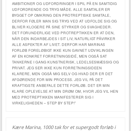
AMBITIONER OG UDFORDRINGER I SPIL PÅ EN SAMTIDIG
UDFORDRENDE OG TRYG MÅDE. ALLE SAMTALER ER
BYGGET OP OMKRING DEN PROTREPTISKE SAMTALE,
DERFOR FØLER MAN SIG TRYG VED AT UDFOLDE SIG OG
BLIVER KLOGERE PÅ SINE STYRKER OG SVAGHEDER.
DET FORUNDERLIGE VED PROTREPTIKKEN ER AT DEN,
NÅR DEN INDARBEJDES I SIT LIV, NATURLIGT PÅVIRKER
ALLE ASPEKTER AF LIVET. DERFOR HAR MARINAS
FORLØB FORELØBIGT IKKE KUN GAVNET UDVIKLINGEN
AF EN KONKRET FORRETNINGSIDÉ, MEN OGSÅ SAT
TANKERNE I GANG KUNSTNERISK, LEDELSESMÆSSIG OG
PRIVAT. JEG SER IKKE KUN FORRETNINGSIDEEN
KLARERE, MEN OGSÅ MIG SELV OG HVAD DER ER DET
AFGØRENDE FOR MIN PROCESS. JEG VIL PÅ DET
KRAFTIGSTE ANBEFALE DETTE FORLØB. DET ER MIN
KLARE OPLEVELSE AT MIN DRØM OM, HVOR JEG VIL HEN
MED PROTREPTIKKEN MANIFESTERER SIG I
VIRKELIGHEDEN – STEP BY STEP!”
Kære Marina, 1000 tak for et supergodt forløb i