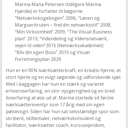
Marina Mana Petersen (tidligere Marina
Hjørdie) er forfatter til bøgerne
“Netværkskogebogen” 2006, “Løven og
Margueritruten – find din netværksstil” 2008,
“Min Virksomhed” 2009, “The Visual Business
plan” 2013, “Videndeling og Vidensnetværk,
vejen til viden”2015 (Netværksakademiet)
“Bliv din egen Boss” 2015 og Visuel
Forretningsplan 2020
Hun er en REN iværksætterkraft, en kreativ hjerne, et
stort hjerte og en evigt søgende og udforskende sjæl.
Med i baggagen har hun en stærk og varieret
erhvervserfaring, en stor nysgerrighed og en bred
livserfaring at øse ud af. Marina startede sit første
iværksættereventyr som 17 årig med sin egen
pølsevogn. Siden har hun sat selvstændige spor som
skribent, skiltemaler, netværkskonsulent og
facilitator, iværksætter coach, kursusejendom,