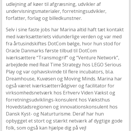
udlejning af køer til afgræsning, udvikler af
undervisningsmaterialer, forretningsudvikler,
forfatter, forlag og billedkunstner.
Selv i sine faste jobs har Marina altid haft tæt kontakt
med iværksætteriets vidunderlige verden og var med
fra årtusindskiftes DotCom bølge, hvor hun stod for
Oracle Danmarks første tilbud til DotCom
iværksættere “Transmogrif” og “Venture Network”,
arbejdede med Real Time Strategy hos LEGO Serious
Play og var ophavskvinde til flere incubators, bl.a.
Dreamhouse, Kuvøsen og Moving Minds. Marina har
også været iværksætterrådgiver og facilitator for
virksomhedsnetværk hos Erhverv Viden Vækst og
forretningsudviklings-konsulent hos Væksthus
Hovedstadsregionen og innovationskonsulent hos
Dansk Kyst- og Naturturisme. Deraf har hun
opbygget et stort og stærkt netværk af dygtige gode
folk, som også kan hjælpe dig på vej!