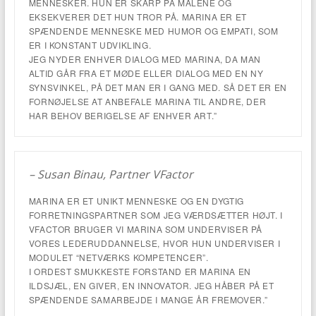
MENNESKER. HUN ER SKARP PÅ MÅLENE OG
EKSEKVERER DET HUN TROR PÅ. MARINA ER ET
SPÆNDENDE MENNESKE MED HUMOR OG EMPATI, SOM
ER I KONSTANT UDVIKLING.
JEG NYDER ENHVER DIALOG MED MARINA, DA MAN
ALTID GÅR FRA ET MØDE ELLER DIALOG MED EN NY
SYNSVINKEL, PÅ DET MAN ER I GANG MED. SÅ DET ER EN
FORNØJELSE AT ANBEFALE MARINA TIL ANDRE, DER
HAR BEHOV BERIGELSE AF ENHVER ART.”
– Susan Binau, Partner VFactor
MARINA ER ET UNIKT MENNESKE OG EN DYGTIG
FORRETNINGSPARTNER SOM JEG VÆRDSÆTTER HØJT. I
VFACTOR BRUGER VI MARINA SOM UNDERVISER PÅ
VORES LEDERUDDANNELSE, HVOR HUN UNDERVISER I
MODULET “NETVÆRKS KOMPETENCER”.
I ORDEST SMUKKESTE FORSTAND ER MARINA EN
ILDSJÆL, EN GIVER, EN INNOVATOR. JEG HÅBER PÅ ET
SPÆNDENDE SAMARBEJDE I MANGE ÅR FREMOVER.”