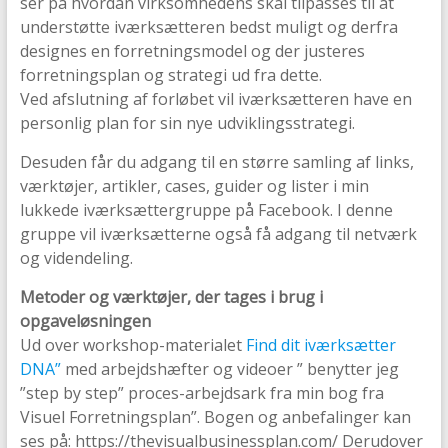
ser på hvordan virksomhedens skal tilpasses til at
understøtte iværksætteren bedst muligt og derfra
designes en forretningsmodel og der justeres
forretningsplan og strategi ud fra dette.
Ved afslutning af forløbet vil iværksætteren have en
personlig plan for sin nye udviklingsstrategi.
Desuden får du adgang til en større samling af links,
værktøjer, artikler, cases, guider og lister i min
lukkede iværksættergruppe på Facebook. I denne
gruppe vil iværksætterne også få adgang til netværk
og videndeling.
Metoder og værktøjer, der tages i brug i
opgaveløsningen
Ud over workshop-materialet
Find dit iværksætter
DNA”
med arbejdshæfter og videoer ” benytter jeg
”step by step” proces-arbejdsark fra min bog fra
Visuel Forretningsplan”. Bogen og anbefalinger kan
ses på: https://thevisualbusinessplan.com/ Derudover