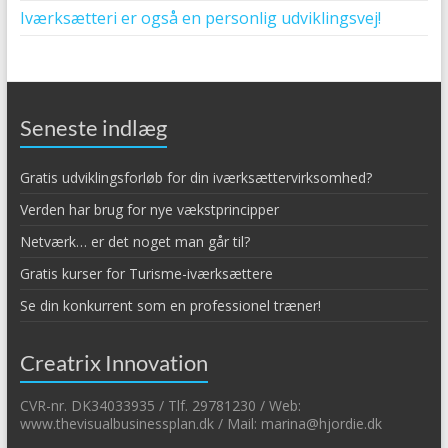
Iværksætteri er også en personlig udviklingsvej!
Seneste indlæg
Gratis udviklingsforløb for din iværksættervirksomhed?
Verden har brug for nye vækstprincipper
Netværk… er det noget man går til?
Gratis kurser for Turisme-iværksættere
Se din konkurrent som en professionel træner!
Creatrix Innovation
CVR-nr. DK34033935 / Tlf. 29781230 / Web:
www.thevisualbusinessplan.dk / Mail: marina@hjordie.dk