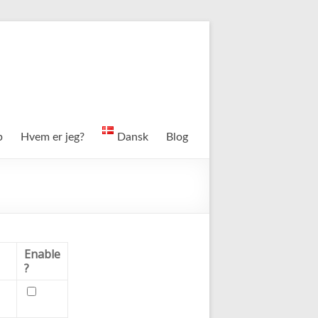
p
Hvem er jeg?
Dansk
Blog
Enable
?