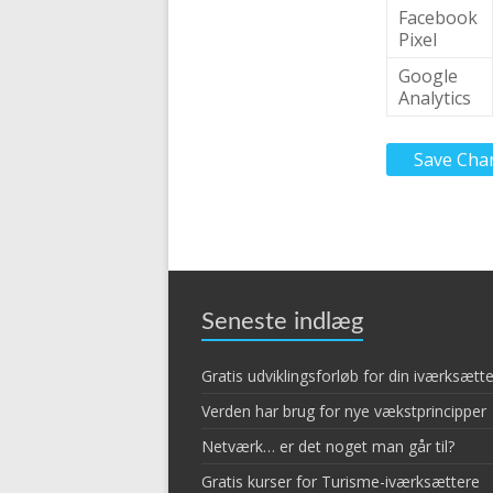
Facebook
Pixel
Google
Analytics
Save Cha
Seneste indlæg
Gratis udviklingsforløb for din iværksæt
Verden har brug for nye vækstprincipper
Netværk… er det noget man går til?
Gratis kurser for Turisme-iværksættere