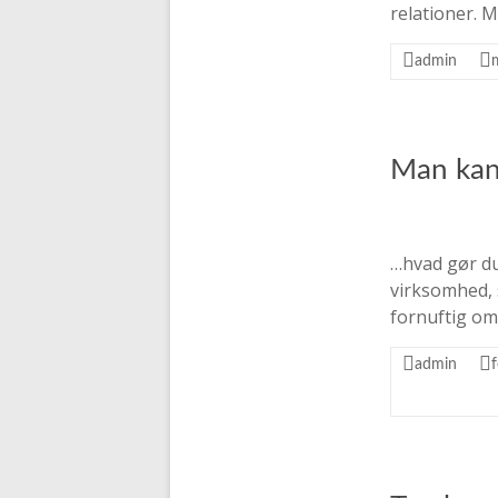
relationer. 
admin
Man kan 
…hvad gør du
virksomhed, 
fornuftig om
admin