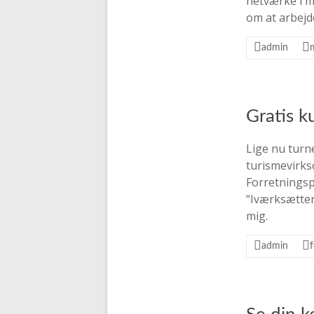
netværke i m
om at arbejd
admin
Gratis k
Lige nu turn
turismevirks
Forretningsp
“Iværksætte
mig.
admin