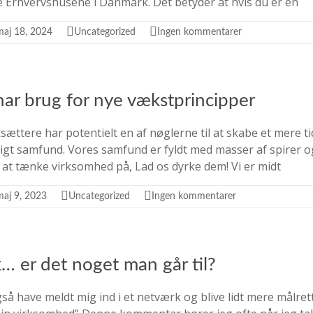
le Erhvervshusene i Danmark. Det betyder at hvis du er en
maj 18, 2024
Uncategorized
Ingen kommentarer
ar brug for nye vækstprincipper
sættere har potentielt en af nøglerne til at skabe et mere 
gt samfund. Vores samfund er fyldt med masser af spirer o
at tænke virksomhed på, Lad os dyrke dem! Vi er midt
maj 9, 2023
Uncategorized
Ingen kommentarer
 er det noget man går til?
så have meldt mig ind i et netværk og blive lidt mere målret