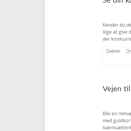
Se din k
Kender du de
liige at giv
der konkurren
admin
Vejen ti
Bliv en netvæ
med guldkor
iværksætterk