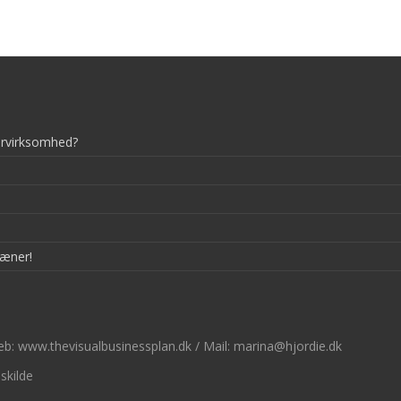
tervirksomhed?
ræner!
b: www.thevisualbusinessplan.dk / Mail: marina@hjordie.dk
skilde