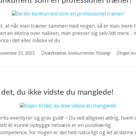
onkurrent som en professionel træner!
t, at når man træner sammen med nogen, så er man mere tilb
e den en ekstra over nakken, man presser sig selv lidt mere…
ce i det eller måske vil du
november 21, 2021
Iværksætter
,
konkurrrenter
,
Strategi
Ingen k
l det, du ikke vidste du manglede!
rks-eventyrer og grav guld! – Du ved alligevel aldrig, hvem 
tet! At kunne opbygge netværk er en uundværlig
ompetence, for nogen er det helt naturligt og let at danne