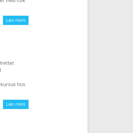
er med folk
Læs mere
lrettet
l
 kursus hos
Læs mere