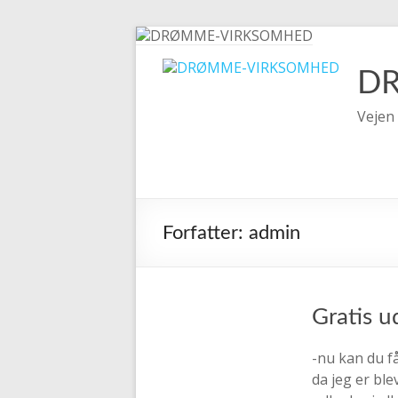
Skip
to
content
D
Vejen 
Forfatter:
admin
Gratis u
-nu kan du f
da jeg er bl