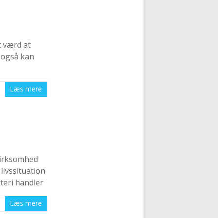
t værd at
 også kan
Læs mere
 virksomhed
livssituation
teri handler
Læs mere