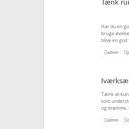
Tænk ru
Har du en go
bruge øvelse
blive en god
admin
Iværksæt
Tænk at kunn
som understøt
og drømme, s
admin