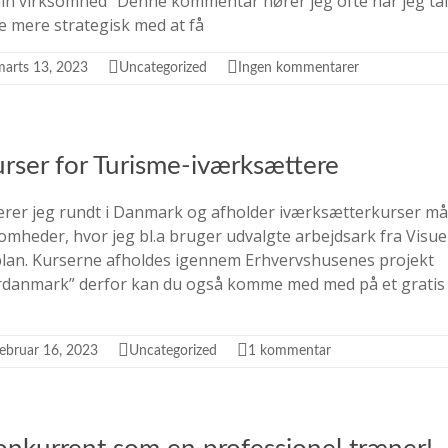
in virksomhed” Denne kommentar hører jeg ofte når jeg tal
e mere strategisk med at få
marts 13, 2023
Uncategorized
Ingen kommentarer
urser for Turisme-iværksættere
erer jeg rundt i Danmark og afholder iværksætterkurser må
omheder, hvor jeg bl.a bruger udvalgte arbejdsark fra Visue
lan. Kurserne afholdes igennem Erhvervshusenes projekt
rdanmark” derfor kan du også komme med med på et gratis
februar 16, 2023
Uncategorized
1 kommentar