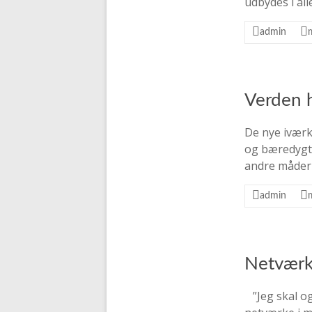
udbydes i al
admin
Verden h
De nye iværk
og bæredygti
andre måder 
admin
Netværk…
”Jeg skal og