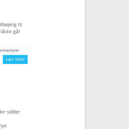
øjelig til
 måske går
ommentarer
Læs mere
der sidder
 nye