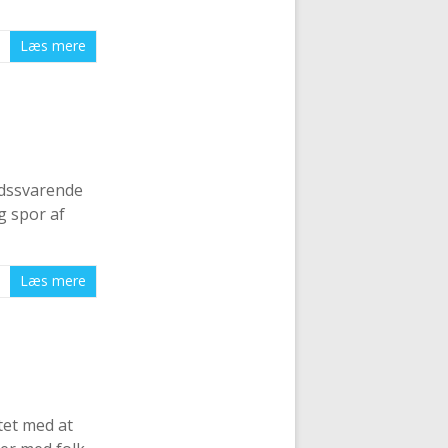
Læs mere
tidssvarende
g spor af
Læs mere
tet med at