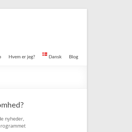
p
Hvem er jeg?
Dansk
Blog
ksomhed?
de nyheder,
t programmet