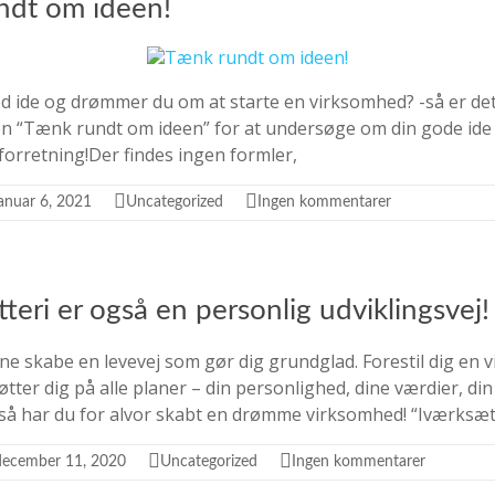
ndt om ideen!
d ide og drømmer du om at starte en virksomhed? -så er de
n “Tænk rundt om ideen” for at undersøge om din gode ide
 forretning!Der findes ingen formler,
januar 6, 2021
Uncategorized
Ingen kommentarer
teri er også en personlig udviklingsvej!
e skabe en levevej som gør dig grundglad. Forestil dig en
ter dig på alle planer – din personlighed, dine værdier, din 
å har du for alvor skabt en drømme virksomhed! “Iværksæt
december 11, 2020
Uncategorized
Ingen kommentarer