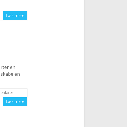
Læs mere
arter en
t skabe en
entarer
Læs mere